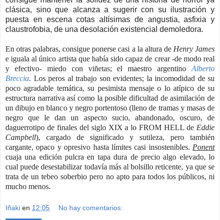
clásica, sino que alcanza a sugerir con su ilustración y
puesta en escena cotas altísimas de angustia, asfixia y
claustrofobia, de una desolación existencial demoledora.
En otras palabras, consigue ponerse casi a la altura de
Henry James
e iguala al único artista que había sido capaz de crear -de modo real
y efectivo- miedo con viñetas; el maestro argentino
Alberto
Breccia
. Los peros al trabajo son evidentes; la incomodidad de su
poco agradable temática, su pesimista mensaje o lo atípico de su
estructura narrativa así como la posible dificultad de asimilación de
un dibujo en blanco y negro portentoso (lleno de tramas y masas de
negro que le dan un aspecto sucio, abandonado, oscuro, de
daguerrotipo de finales del siglo XIX a lo FROM HELL de
Eddie
Campbell
), cargado de significado y sutileza, pero también
cargante, opaco y opresivo hasta límites casi insostenibles.
Ponent
cuaja una edición pulcra en tapa dura de precio algo elevado, lo
cual puede desestabilizar todavía más al bolsillo reticente, ya que se
trata de un tebeo soberbio pero no apto para todos los públicos, ni
mucho menos.
Iñaki
en
12:05
No hay comentarios: