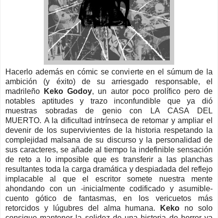
Hacerlo además en cómic se convierte en el súmum de la
ambición (y éxito) de su arriesgado responsable, el
madrileño
Keko Godoy
, un autor poco prolífico pero de
notables aptitudes y trazo inconfundible que ya dió
muestras sobradas de genio con LA CASA DEL
MUERTO. A
la dificultad intrínseca de retomar y ampliar el
devenir de los supervivientes de la historia respetando la
complejidad malsana de su discurso y la personalidad de
sus caracteres, se añade al tiempo la indefinible sensación
de reto a lo imposible que es transferir a las planchas
resultantes toda la carga dramática y despiadada del reflejo
implacable al que el escritor somete nuestra mente
ahondando con un -inicialmente codificado y asumible-
cuento gótico de fantasmas, en los vericuetos más
retorcidos y lúgubres del alma humana.
Keko
no solo
consigue mantener la solidez de una historia de horror ya